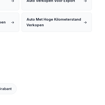
→
→
Auto Verkopen Voor Export
Auto Met Hoge Kilometerstand
→
→
pen
Verkopen
rabant