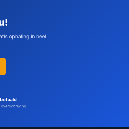
u!
tis ophaling in heel
 betaald
 overschrijving