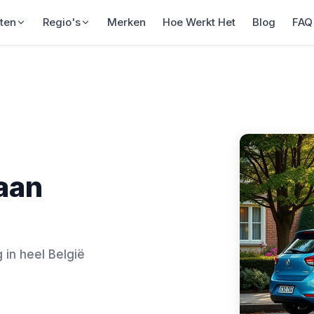
ten
Regio's
Merken
Hoe Werkt Het
Blog
FAQ
aan
g in heel België