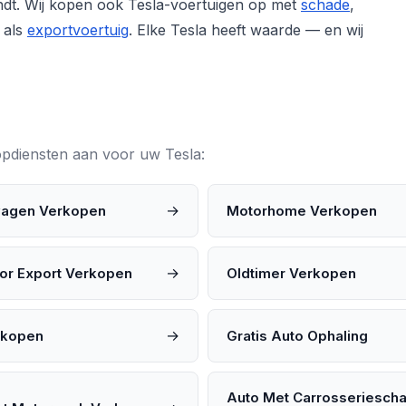
vindt. Wij kopen ook Tesla-voertuigen op met
schade
,
 als
exportvoertuig
. Elke Tesla heeft waarde — en wij
oopdiensten aan voor uw Tesla:
→
wagen Verkopen
Motorhome Verkopen
→
or Export Verkopen
Oldtimer Verkopen
→
rkopen
Gratis Auto Ophaling
Auto Met Carrosseriesch