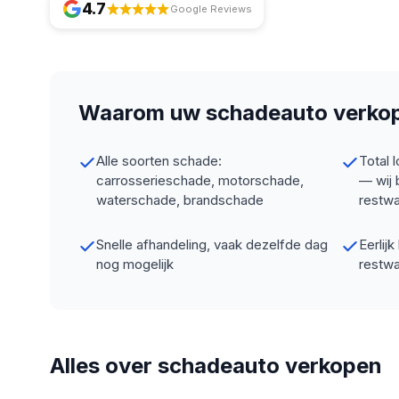
4.7
Google Reviews
Waarom uw schadeauto verk
Alle soorten schade:
Total 
carrosserieschade, motorschade,
— wij 
waterschade, brandschade
restw
Snelle afhandeling, vaak dezelfde dag
Eerlij
nog mogelijk
restw
Alles over schadeauto verkopen