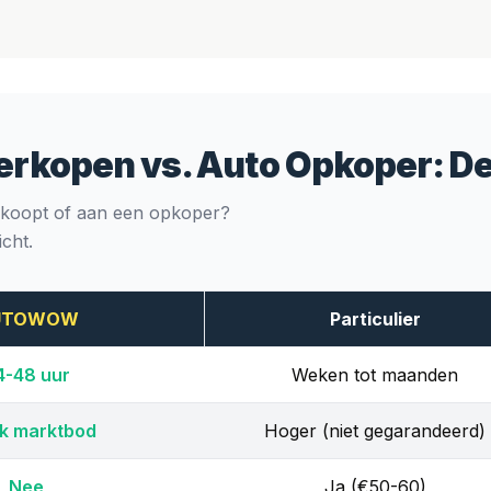
Verkopen vs. Auto Opkoper: De
verkoopt of aan een opkoper?
icht.
UTOWOW
Particulier
4-48 uur
Weken tot maanden
ijk marktbod
Hoger (niet gegarandeerd)
Nee
Ja (€50-60)