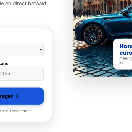
ë en direct betaald.
Hon
eur
meer d
inruil
tand
vragen
t in 60 seconden