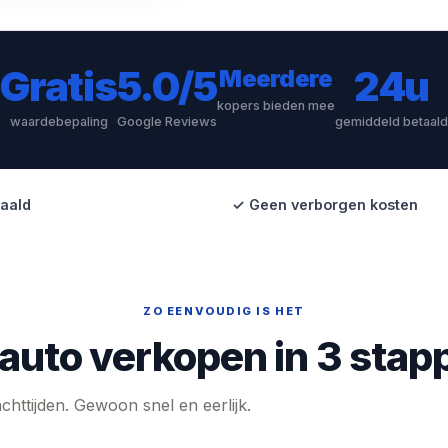
Gratis
5.0/5
24u
Meerdere
kopers bieden mee
waardebepaling
Google Reviews
gemiddeld betaald
aald
✓ Geen verborgen kosten
ZO EENVOUDIG IS HET
 auto verkopen in 3 stap
httijden. Gewoon snel en eerlijk.