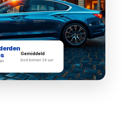
derden
Gemiddeld
os
bod binnen 24 uur
an