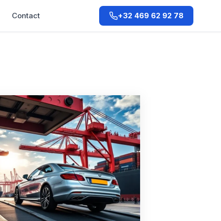
Q
Contact
+32 469 62 92 78