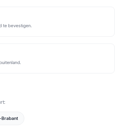
d te bevestigen.
buitenland.
rt:
-Brabant