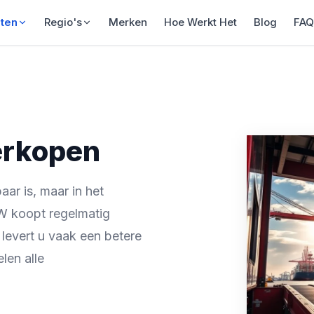
sten
Regio's
Merken
Hoe Werkt Het
Blog
FA
erkopen
aar is, maar in het
W koopt regelmatig
 levert u vaak een betere
len alle