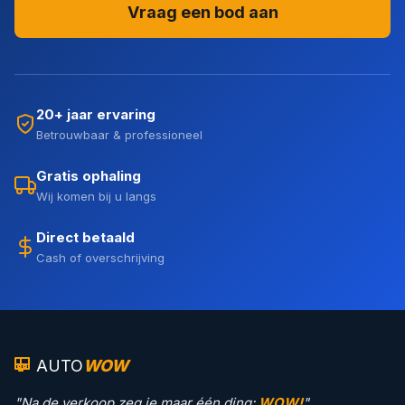
Vraag een bod aan
20+ jaar ervaring
Betrouwbaar & professioneel
Gratis ophaling
Wij komen bij u langs
Direct betaald
Cash of overschrijving
AUTO
WOW
"Na de verkoop zeg je maar één ding:
WOW!
"