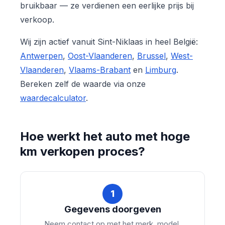
bruikbaar — ze verdienen een eerlijke prijs bij
verkoop.
Wij zijn actief vanuit Sint-Niklaas in heel België:
Antwerpen
,
Oost-Vlaanderen
,
Brussel
,
West-
Vlaanderen
,
Vlaams-Brabant
en
Limburg
.
Bereken zelf de waarde via onze
waardecalculator
.
Hoe werkt het auto met hoge
km verkopen proces?
1
Gegevens doorgeven
Neem contact op met het merk, model,