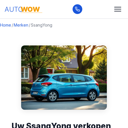
Home
/
Merken
/
SsangYong
Uw SsangYong verkopen