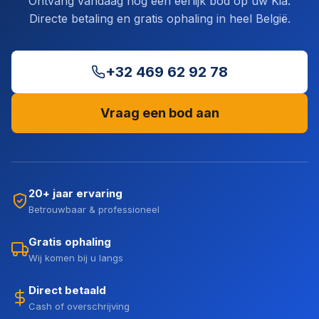
Ontvang vandaag nog een eerlijk bod op uw Kia.
Directe betaling en gratis ophaling in heel België.
+32 469 62 92 78
Vraag een bod aan
20+ jaar ervaring
Betrouwbaar & professioneel
Gratis ophaling
Wij komen bij u langs
Direct betaald
Cash of overschrijving