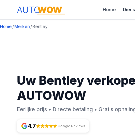
Home
Diens
Home
/
Merken
/
Bentley
Uw Bentley verkope
AUTOWOW
Eerlijke prijs • Directe betaling • Gratis ophalin
4.7
Google Reviews