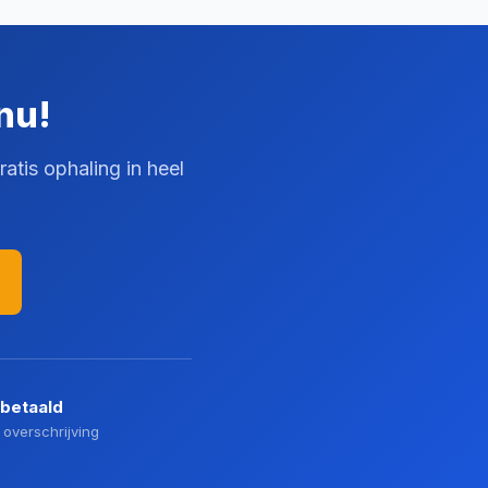
nu!
atis ophaling in heel
 betaald
 overschrijving