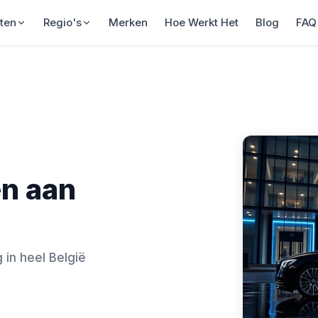
ten
Regio's
Merken
Hoe Werkt Het
Blog
FAQ
n aan
g in heel België