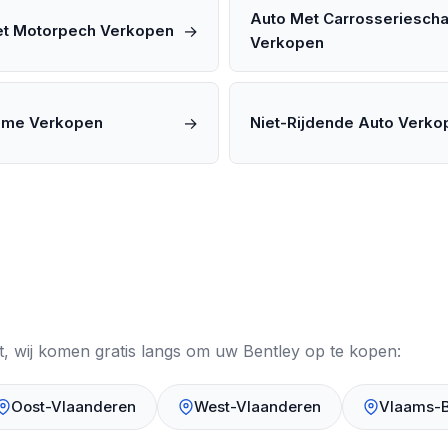
Auto Met Carrosseriesch
→
et Motorpech Verkopen
Verkopen
→
ome Verkopen
Niet-Rijdende Auto Verko
nt, wij komen gratis langs om uw Bentley op te kopen:
Oost-Vlaanderen
West-Vlaanderen
Vlaams-B