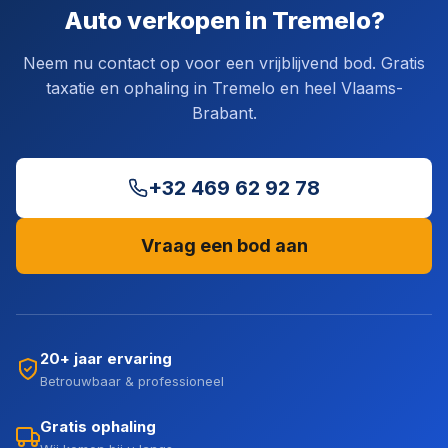
Auto verkopen in Tremelo?
Neem nu contact op voor een vrijblijvend bod. Gratis
taxatie en ophaling in Tremelo en heel Vlaams-
Brabant.
+32 469 62 92 78
Vraag een bod aan
20+ jaar ervaring
Betrouwbaar & professioneel
Gratis ophaling