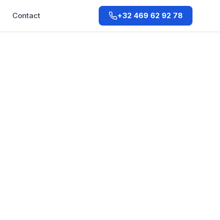
Q
Contact
+32 469 62 92 78