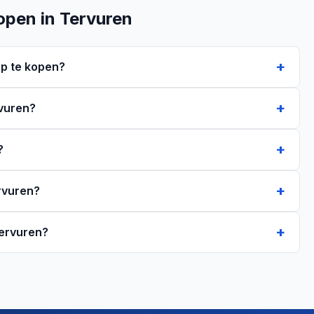
open in Tervuren
p te kopen?
rvuren?
?
ervuren?
Tervuren?