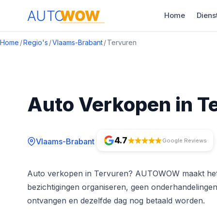
Home
Diens
Home
/
Regio's
/
Vlaams-Brabant
/
Tervuren
Auto Verkopen in T
4.7
Vlaams-Brabant
Google Reviews
Auto verkopen in Tervuren? AUTOWOW maakt het u 
bezichtigingen organiseren, geen onderhandelingen
ontvangen en dezelfde dag nog betaald worden.