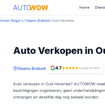
Home
Diens
Home
/
Regio's
/
Vlaams-Brabant
/
Oud-Heverlee
Auto Verkopen in O
4.7
Vlaams-Brabant
Google Reviews
Auto verkopen in Oud-Heverlee? AUTOWOW maakt he
bezichtigingen organiseren, geen onderhandelingen
ontvangen en dezelfde dag nog betaald worden.