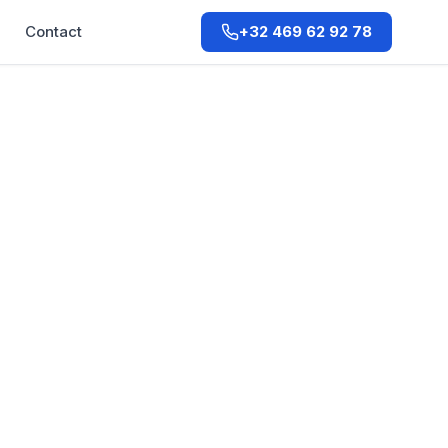
Q
Contact
+32 469 62 92 78