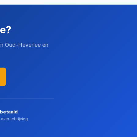
ee?
 in Oud-Heverlee en
 betaald
 overschrijving