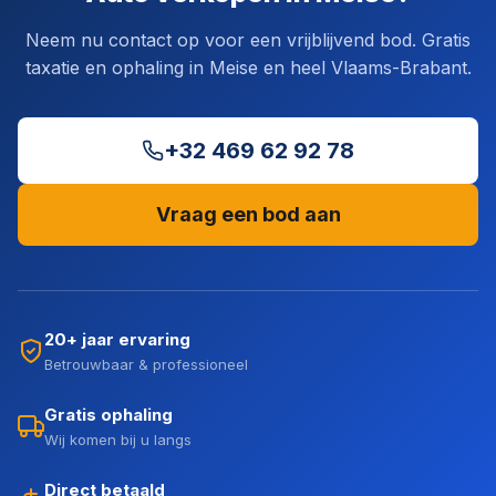
Neem nu contact op voor een vrijblijvend bod. Gratis
taxatie en ophaling in Meise en heel Vlaams-Brabant.
+32 469 62 92 78
Vraag een bod aan
20+ jaar ervaring
Betrouwbaar & professioneel
Gratis ophaling
Wij komen bij u langs
Direct betaald