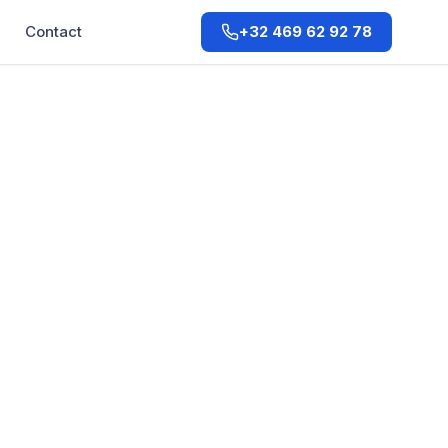
Q
Contact
+32 469 62 92 78