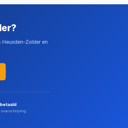
der?
in Heusden-Zolder en
 betaald
 overschrijving