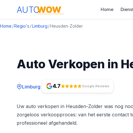
Home
Diens
Home
/
Regio's
/
Limburg
/
Heusden-Zolder
Auto Verkopen in H
4.7
Limburg
Google Reviews
Uw auto verkopen in Heusden-Zolder was nog noo
zorgeloos verkoopproces: van het eerste contact to
professioneel afgehandeld.