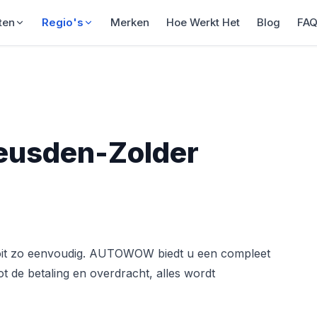
ten
Regio's
Merken
Hoe Werkt Het
Blog
FA
eusden-Zolder
it zo eenvoudig. AUTOWOW biedt u een compleet
t de betaling en overdracht, alles wordt