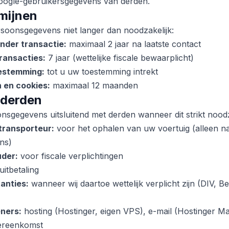
ogle-gebruikersgegevens van derden.
mijnen
soonsgegevens niet langer dan noodzakelijk:
nder transactie:
maximaal 2 jaar na laatste contact
ransacties:
7 jaar (wettelijke fiscale bewaarplicht)
estemming:
tot u uw toestemming intrekt
 en cookies:
maximaal 12 maanden
 derden
nsgegevens uitsluitend met derden wanneer dit strikt noodza
 transporteur:
voor het ophalen van uw voertuig (alleen n
ns)
der:
voor fiscale verplichtingen
itbetaling
anties:
wanneer wij daartoe wettelijk verplicht zijn (DIV, Be
eners:
hosting (Hostinger, eigen VPS), e-mail (Hostinger M
ereenkomst