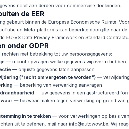
gevens nooit aan derden voor commerciële doeleinden.
 buiten de EER
ng gebeurt binnen de Europese Economische Ruimte. Voor 
ouTube en Meta-platforms kan beperkte doorgifte naar de 
 de EU-VS Data Privacy Framework en Standard Contractua
ten onder GDPR
e rechten met betrekking tot uw persoonsgegevens:
ge
— u kunt opvragen welke gegevens wij over u hebben
ectie
— onjuiste gegevens laten aanpassen
ijdering ("recht om vergeten te worden")
— verwijderin
rking
— beperking van verwerking aanvragen
rdraagbaarheid
— uw gegevens in een gestructureerd for
zwaar
— bezwaar maken tegen verwerking op grond van g
temming in te trekken
— voor verwerkingen op basis va
hten uit te oefenen, mail naar
info@autowow.be
. Wij rea