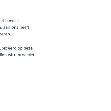
iet bewust
s aan ons heeft
deren.
publiceerd op deze
len wij u proactief