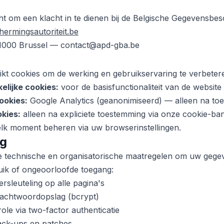
ht om een klacht in te dienen bij de Belgische Gegevensbesc
rmingsautoriteit.be
 1000 Brussel — contact@apd-gba.be
kt cookies om de werking en gebruikservaring te verbeter
elijke cookies:
voor de basisfunctionaliteit van de website
ookies:
Google Analytics (geanonimiseerd) — alleen na to
kies:
alleen na expliciete toestemming via onze cookie-ba
elk moment beheren via uw browserinstellingen.
ng
 technische en organisatorische maatregelen om uw gegev
ruik of ongeoorloofde toegang:
sleuteling op alle pagina's
wachtwoordopslag (bcrypt)
le via two-factor authenticatie
ack-ups en patches