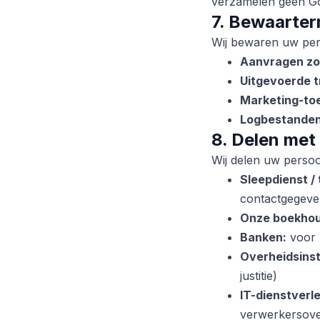
verzamelen geen Go
7. Bewaarter
Wij bewaren uw per
Aanvragen zo
Uitgevoerde t
Marketing-to
Logbestanden
8. Delen met
Wij delen uw persoo
Sleepdienst /
contactgegeve
Onze boekhou
Banken:
voor u
Overheidsinst
justitie)
IT-dienstverl
verwerkersov