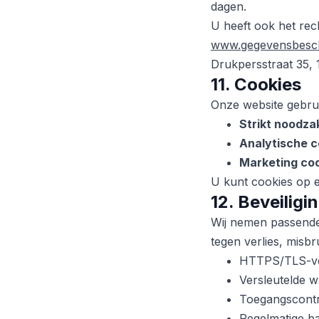
dagen.
U heeft ook het rec
www.gegevensbesche
Drukpersstraat 35,
11. Cookies
Onze website gebrui
Strikt noodzak
Analytische c
Marketing coo
U kunt cookies op 
12. Beveiligi
Wij nemen passende
tegen verlies, misb
HTTPS/TLS-ver
Versleutelde 
Toegangscontro
Regelmatige b