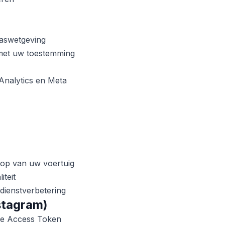
waswetgeving
 met uw toestemming
Analytics en Meta
oop van uw voertuig
iteit
dienstverbetering
stagram)
ge Access Token