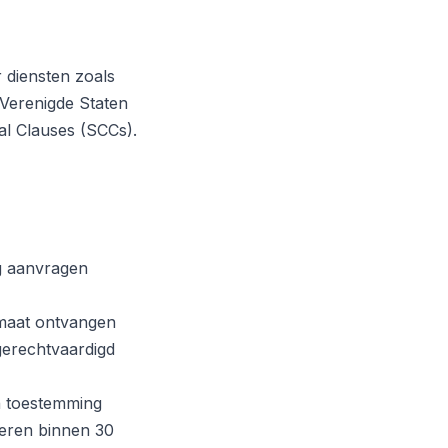
diensten zoals
Verenigde Staten
l Clauses (SCCs).
g aanvragen
maat ontvangen
erechtvaardigd
n toestemming
geren binnen 30