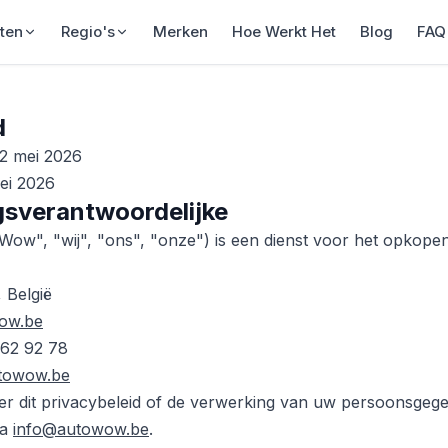
ten
Regio's
Merken
Hoe Werkt Het
Blog
FAQ
d
2 mei 2026
ei 2026
gsverantwoordelijke
w", "wij", "ons", "onze") is een dienst voor het opkopen
 België
ow.be
62 92 78
utowow.be
er dit privacybeleid of de verwerking van uw persoonsgeg
ia
info@autowow.be
.