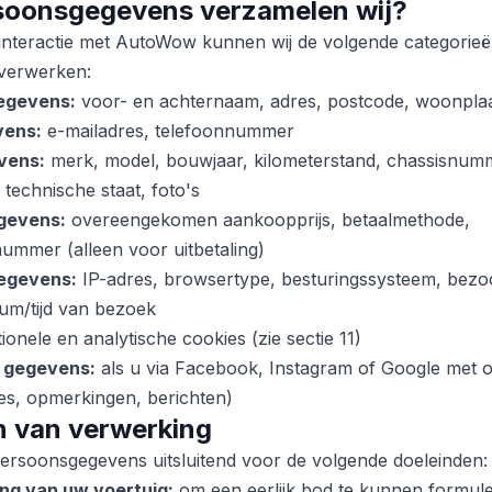
rsoonsgegevens verzamelen wij?
 interactie met AutoWow kunnen wij de volgende categorie
verwerken:
gegevens:
voor- en achternaam, adres, postcode, woonpla
vens:
e-mailadres, telefoonnummer
vens:
merk, model, bouwjaar, kilometerstand, chassisnum
 technische staat, foto's
gevens:
overeengekomen aankoopprijs, betaalmethode,
ummer (alleen voor uitbetaling)
egevens:
IP-adres, browsertype, besturingssysteem, bezoc
tum/tijd van bezoek
ionele en analytische cookies (zie sectie 11)
a gegevens:
als u via Facebook, Instagram of Google met 
ikes, opmerkingen, berichten)
n van verwerking
ersoonsgegevens uitsluitend voor de volgende doeleinden:
ng van uw voertuig:
om een eerlijk bod te kunnen formul