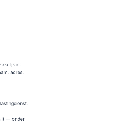
kelijk is:
aam, adres,
lastingdienst,
ail) — onder