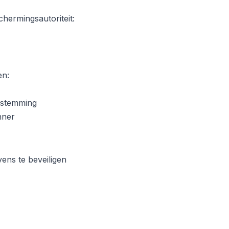
hermingsautoriteit:
en:
estemming
nner
ens te beveiligen