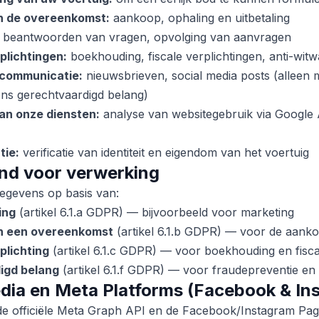
n de overeenkomst:
aankoop, ophaling en uitbetaling
beantwoorden van vragen, opvolging van aanvragen
plichtingen:
boekhouding, fiscale verplichtingen, anti-wit
 communicatie:
nieuwsbrieven, social media posts (alleen
ns gerechtvaardigd belang)
an onze diensten:
analyse van websitegebruik via Google 
tie:
verificatie van identiteit en eigendom van het voertuig
nd voor verwerking
egevens op basis van:
ing
(artikel 6.1.a GDPR) — bijvoorbeeld voor marketing
an een overeenkomst
(artikel 6.1.b GDPR) — voor de aank
plichting
(artikel 6.1.c GDPR) — voor boekhouding en fiscal
igd belang
(artikel 6.1.f GDPR) — voor fraudepreventie en 
edia en Meta Platforms (Facebook & In
e officiële Meta Graph API en de Facebook/Instagram Pa