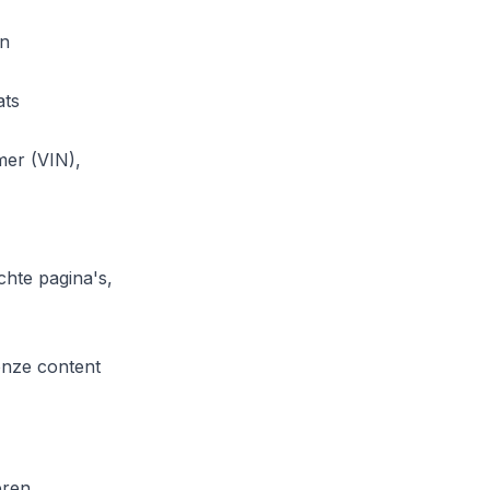
ën
ats
mer (VIN),
hte pagina's,
onze content
eren