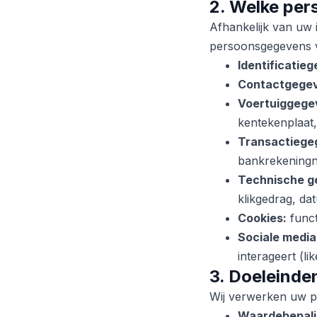
2. Welke pe
Afhankelijk van uw
persoonsgegevens 
Identificatie
Contactgege
Voertuiggege
kentekenplaat,
Transactiege
bankrekeningn
Technische g
klikgedrag, da
Cookies:
funct
Sociale medi
interageert (l
3. Doeleinde
Wij verwerken uw p
Waardebepali