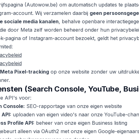
rijfspagina (Autowow.be) om automatisch updates te plaat
gram-account. Wij verzamelen daarbij
geen persoonsgege
e sociale media kanalen
, behalve openbare interactiegege
die door Meta zelf worden beheerd onder hun privacybelei
-pagina of Instagram-account bezoekt, geldt het privacyb
mited:
acybeleid
acybeleid
Meta Pixel-tracking
op onze website zonder uw uitdrukke
ner.
ensten (Search Console, YouTube, Busi
e API's voor:
h Console:
SEO-rapportage van onze eigen website
 API:
uploaden van eigen video's naar onze YouTube-c
s Profile API:
beheer van onze eigen Business listing
ebeurt alleen via OAuth2 met onze eigen Google-eigenaars