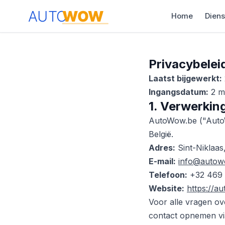
Home
Diens
Privacybelei
Laatst bijgewerkt:
Ingangsdatum:
2 m
1. Verwerkin
AutoWow.be ("AutoWo
België.
Adres:
Sint-Niklaas,
E-mail:
info@autow
Telefoon:
+32 469 
Website:
https://a
Voor alle vragen ov
contact opnemen v