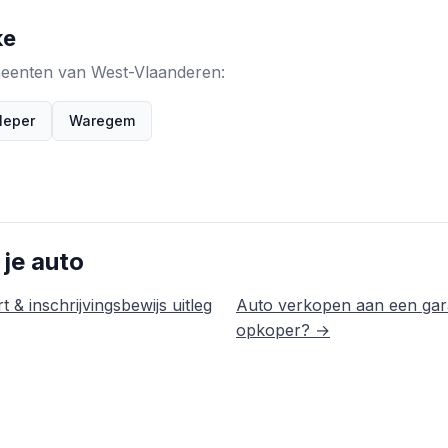
ke
emeenten van West-Vlaanderen:
Ieper
Waregem
 je auto
t & inschrijvingsbewijs uitleg
Auto verkopen aan een gar
opkoper? →