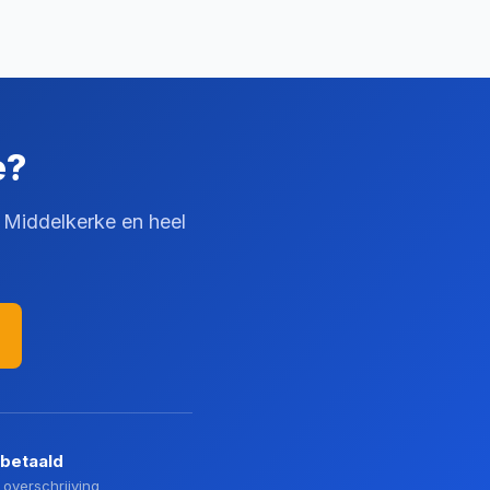
e?
n Middelkerke en heel
 betaald
 overschrijving