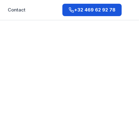
Q
Contact
+32 469 62 92 78