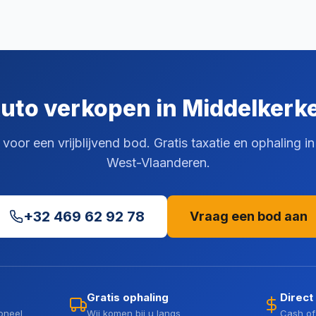
uto verkopen in Middelkerk
oor een vrijblijvend bod. Gratis taxatie en ophaling i
West-Vlaanderen.
+32 469 62 92 78
Vraag een bod aan
Gratis ophaling
Direct
oneel
Wij komen bij u langs
Cash of