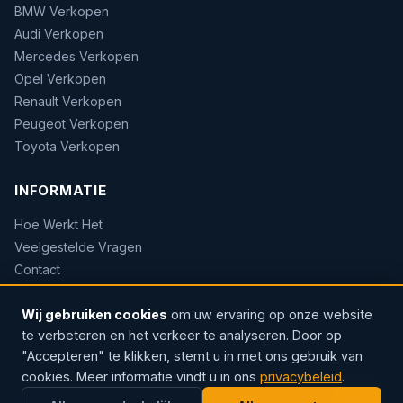
BMW Verkopen
Audi Verkopen
Mercedes Verkopen
Opel Verkopen
Renault Verkopen
Peugeot Verkopen
Toyota Verkopen
INFORMATIE
Hoe Werkt Het
Veelgestelde Vragen
Contact
Sitemap
Wij gebruiken cookies
om uw ervaring op onze website
te verbeteren en het verkeer te analyseren. Door op
"Accepteren" te klikken, stemt u in met ons gebruik van
cookies. Meer informatie vindt u in ons
privacybeleid
.
© 2026 AUTOWOW — Erkend handelaar · Sinds 2004 · Rozenlaan
37, 9140 Temse, België. Alle rechten voorbehouden.