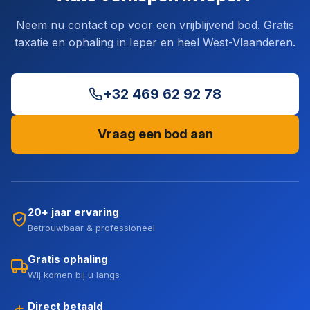
Neem nu contact op voor een vrijblijvend bod. Gratis
taxatie en ophaling in Ieper en heel West-Vlaanderen.
+32 469 62 92 78
Vraag een bod aan
20+ jaar ervaring
Betrouwbaar & professioneel
Gratis ophaling
Wij komen bij u langs
Direct betaald