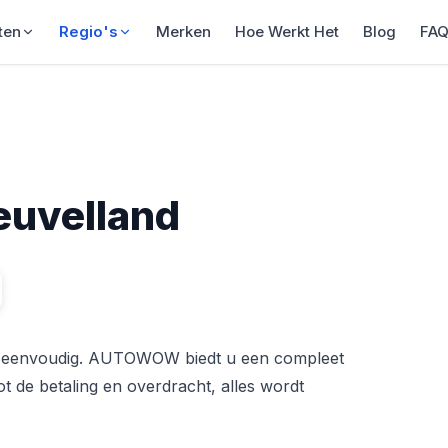
ten
Regio's
Merken
Hoe Werkt Het
Blog
FA
euvelland
o eenvoudig. AUTOWOW biedt u een compleet
t de betaling en overdracht, alles wordt