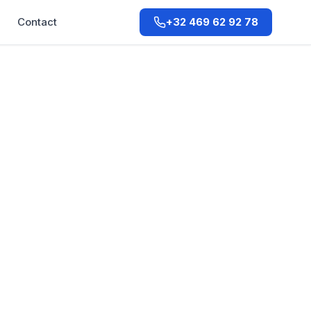
Q
Contact
+32 469 62 92 78