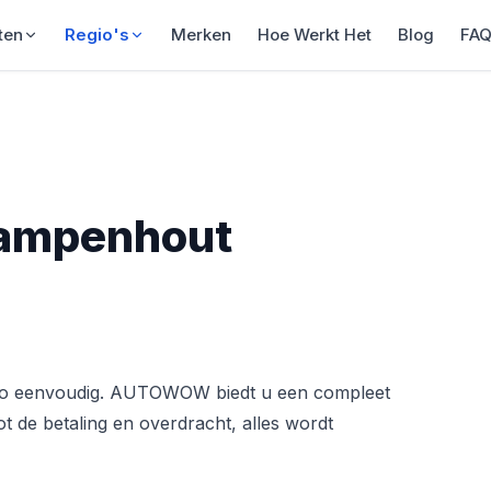
ten
Regio's
Merken
Hoe Werkt Het
Blog
FA
Kampenhout
zo eenvoudig. AUTOWOW biedt u een compleet
t de betaling en overdracht, alles wordt