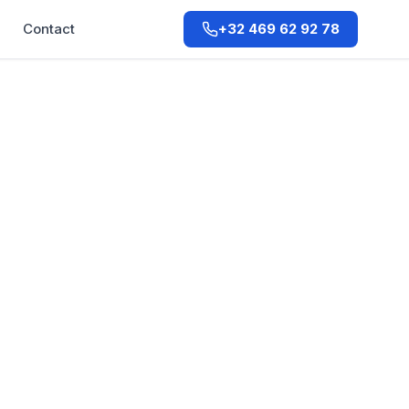
Q
Contact
+32 469 62 92 78