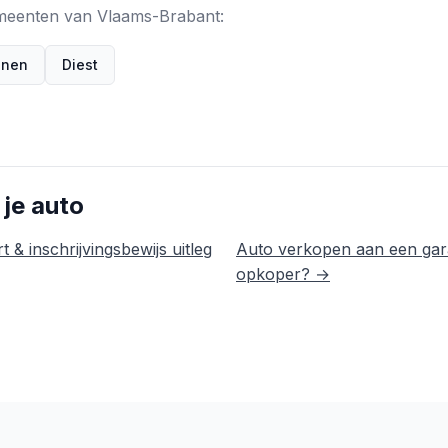
emeenten van Vlaams-Brabant:
enen
Diest
 je auto
t & inschrijvingsbewijs uitleg
Auto verkopen aan een gar
opkoper? →