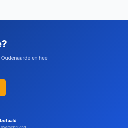
e?
in Oudenaarde en heel
 betaald
 overschrijving