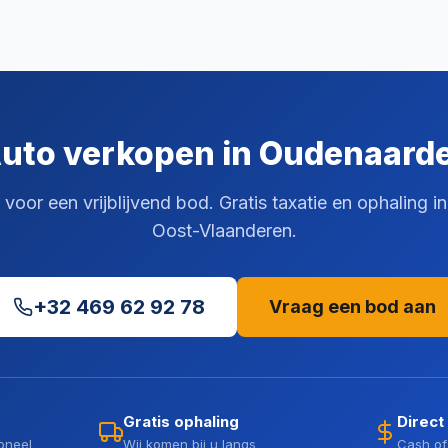
uto verkopen in Oudenaard
oor een vrijblijvend bod. Gratis taxatie en ophaling 
Oost-Vlaanderen.
+32 469 62 92 78
Vraag een bod aan
Gratis ophaling
Direct
oneel
Wij komen bij u langs
Cash of