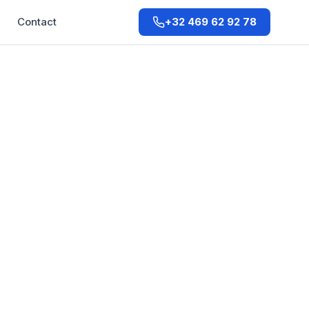
Q
Contact
+32 469 62 92 78