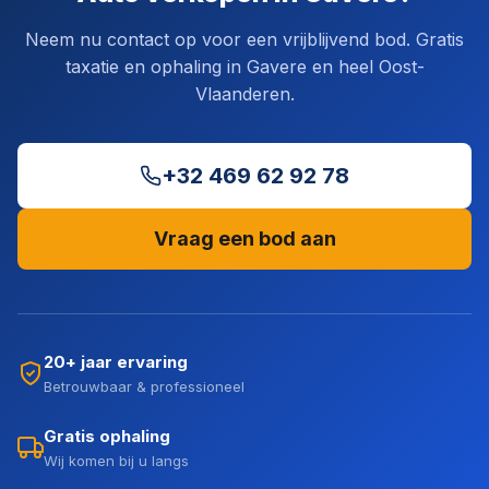
Neem nu contact op voor een vrijblijvend bod. Gratis
taxatie en ophaling in Gavere en heel Oost-
Vlaanderen.
+32 469 62 92 78
Vraag een bod aan
20+ jaar ervaring
Betrouwbaar & professioneel
Gratis ophaling
Wij komen bij u langs