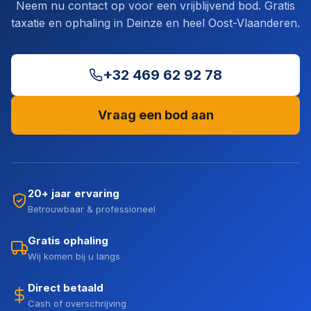
Neem nu contact op voor een vrijblijvend bod. Gratis
taxatie en ophaling in Deinze en heel Oost-Vlaanderen.
+32 469 62 92 78
Vraag een bod aan
20+ jaar ervaring
Betrouwbaar & professioneel
Gratis ophaling
Wij komen bij u langs
Direct betaald
Cash of overschrijving