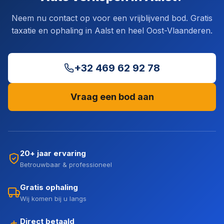
Neem nu contact op voor een vrijblijvend bod. Gratis
taxatie en ophaling in Aalst en heel Oost-Vlaanderen.
+32 469 62 92 78
Vraag een bod aan
20+ jaar ervaring
Betrouwbaar & professioneel
Gratis ophaling
Wij komen bij u langs
Direct betaald