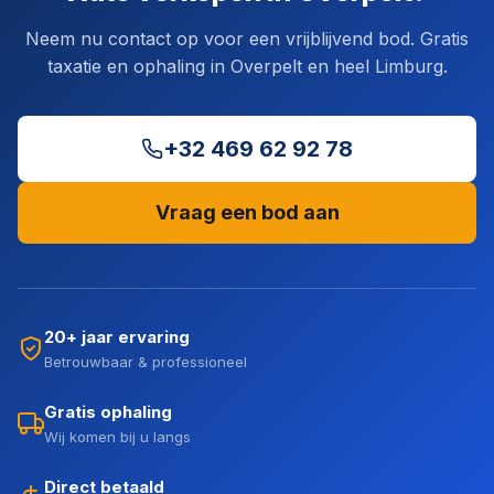
Neem nu contact op voor een vrijblijvend bod. Gratis
taxatie en ophaling in Overpelt en heel Limburg.
+32 469 62 92 78
Vraag een bod aan
20+ jaar ervaring
Betrouwbaar & professioneel
Gratis ophaling
Wij komen bij u langs
Direct betaald