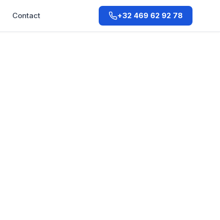
Q
Contact
+32 469 62 92 78