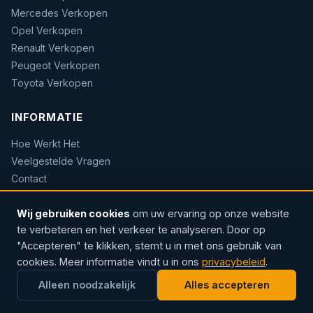
Mercedes Verkopen
Opel Verkopen
Renault Verkopen
Peugeot Verkopen
Toyota Verkopen
INFORMATIE
Hoe Werkt Het
Veelgestelde Vragen
Contact
Sitemap
Wij gebruiken cookies
om uw ervaring op onze website
te verbeteren en het verkeer te analyseren. Door op
"Accepteren" te klikken, stemt u in met ons gebruik van
cookies. Meer informatie vindt u in ons
privacybeleid
.
© 2026 AUTOWOW — Erkend handelaar · Sinds 2004 · Rozenlaan
37, 9140 Temse, België. Alle rechten voorbehouden.
Alleen noodzakelijk
Alles accepteren
Privacybeleid
|
Algemene Voorwaarden