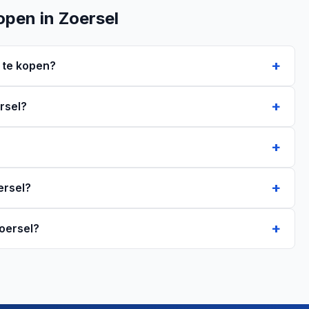
open in Zoersel
 te kopen?
rsel?
ersel?
Zoersel?