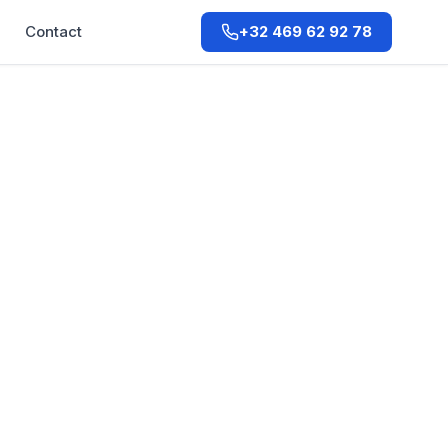
Q
Contact
+32 469 62 92 78