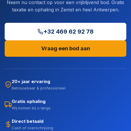
Neem nu contact op voor een vrijblijvend bod. Gratis
taxatie en ophaling in Zemst en heel Antwerpen.
+32 469 62 92 78
Vraag een bod aan
20+ jaar ervaring
Betrouwbaar & professioneel
Gratis ophaling
Wij komen bij u langs
Direct betaald
Cash of overschrijving