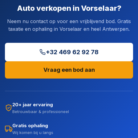
Auto verkopen in Vorselaar?
Neem nu contact op voor een vrijblijvend bod. Gratis
taxatie en ophaling in Vorselaar en heel Antwerpen.
+32 469 62 92 78
Vraag een bod aan
20+ jaar ervaring
Betrouwbaar & professioneel
Gratis ophaling
Wij komen bij u langs