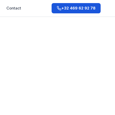
Q
Contact
+32 469 62 92 78