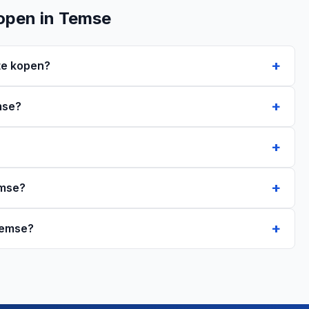
open in Temse
te kopen?
mse?
emse?
 Temse?