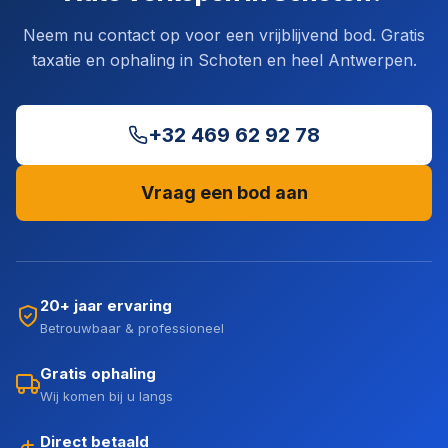
Neem nu contact op voor een vrijblijvend bod. Gratis
taxatie en ophaling in Schoten en heel Antwerpen.
+32 469 62 92 78
Vraag een bod aan
20+ jaar ervaring
Betrouwbaar & professioneel
Gratis ophaling
Wij komen bij u langs
Direct betaald