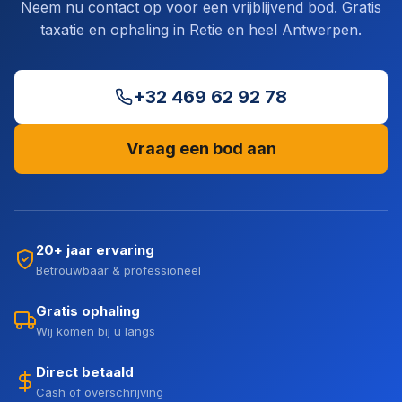
Neem nu contact op voor een vrijblijvend bod. Gratis
taxatie en ophaling in Retie en heel Antwerpen.
+32 469 62 92 78
Vraag een bod aan
20+ jaar ervaring
Betrouwbaar & professioneel
Gratis ophaling
Wij komen bij u langs
Direct betaald
Cash of overschrijving