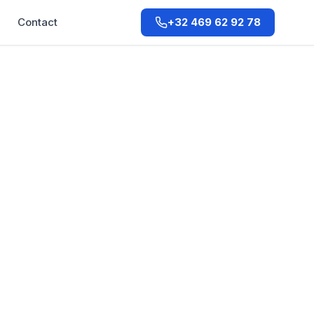
Q
Contact
+32 469 62 92 78