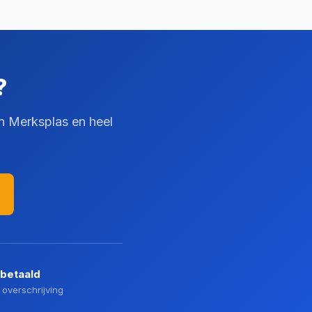
?
in Merksplas en heel
 betaald
 overschrijving