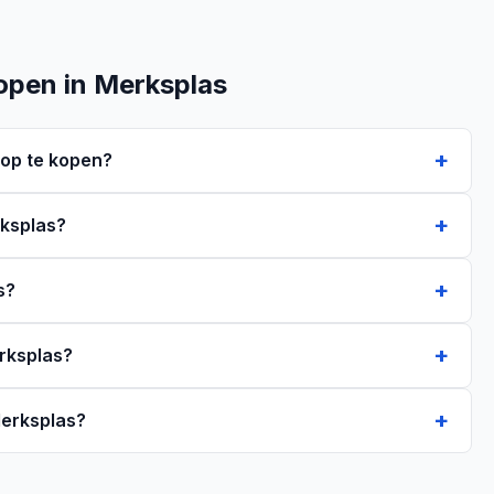
open in Merksplas
op te kopen?
rksplas?
s?
erksplas?
Merksplas?