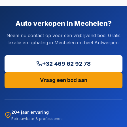
Auto verkopen in Mechelen?
Neem nu contact op voor een vrijblijvend bod. Gratis
taxatie en ophaling in Mechelen en heel Antwerpen.
+32 469 62 92 78
Vraag een bod aan
20+ jaar ervaring
Betrouwbaar & professioneel