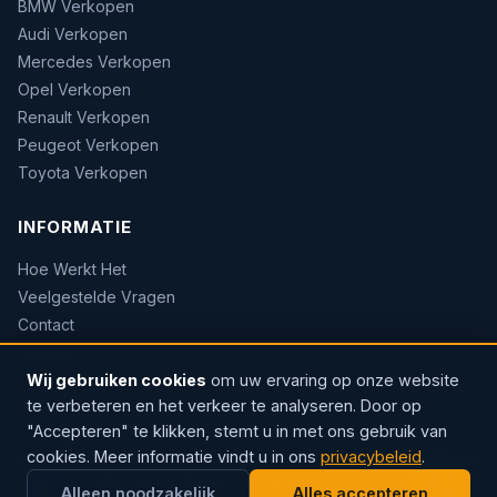
BMW Verkopen
Audi Verkopen
Mercedes Verkopen
Opel Verkopen
Renault Verkopen
Peugeot Verkopen
Toyota Verkopen
INFORMATIE
Hoe Werkt Het
Veelgestelde Vragen
Contact
Sitemap
Wij gebruiken cookies
om uw ervaring op onze website
te verbeteren en het verkeer te analyseren. Door op
"Accepteren" te klikken, stemt u in met ons gebruik van
cookies. Meer informatie vindt u in ons
privacybeleid
.
© 2026 AUTOWOW — Erkend handelaar · Sinds 2004 · Rozenlaan
37, 9140 Temse, België. Alle rechten voorbehouden.
Alleen noodzakelijk
Alles accepteren