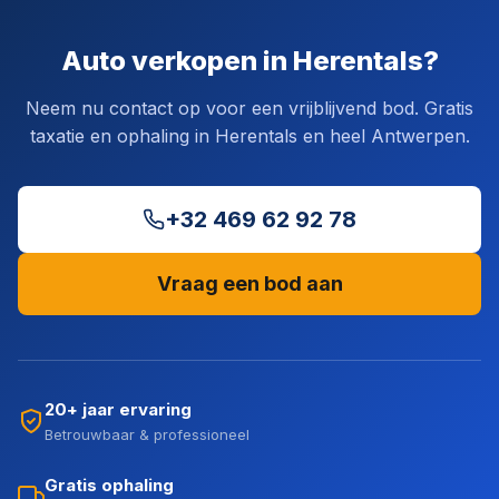
Auto verkopen in Herentals?
Neem nu contact op voor een vrijblijvend bod. Gratis
taxatie en ophaling in Herentals en heel Antwerpen.
+32 469 62 92 78
Vraag een bod aan
20+ jaar ervaring
Betrouwbaar & professioneel
Gratis ophaling