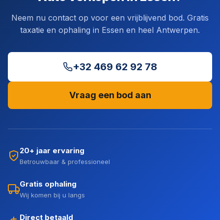
Neem nu contact op voor een vrijblijvend bod. Gratis
taxatie en ophaling in Essen en heel Antwerpen.
+32 469 62 92 78
Vraag een bod aan
20+ jaar ervaring
Betrouwbaar & professioneel
Gratis ophaling
Wij komen bij u langs
Direct betaald